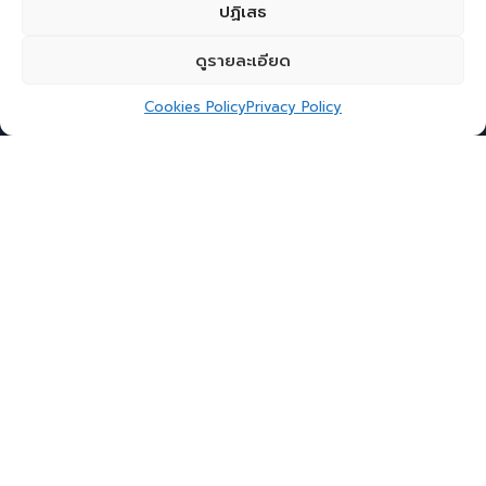
ปฏิเสธ
ดูรายละเอียด
Cookies Policy
Privacy Policy
ผู้ที่เกี่ยวข้องกับ PDPA
เพื่อให้สอดคล้องกับพ.ร.บ.คุ้มครองข้อมูลส่วนบุคคล
พ.ศ.2562 ประชาชนทั่วไป ผู้ประกอบการและผู้ปฎิบัติงาน
ทั้งภาครัฐและเอกชน ควรศึกษาบทบาทและสิทธิของผู้
เกี่ยวข้องกับข้อมูล โดยแบ่งเป็น 3 กลุ่มผู้เกี่ยวข้อง ดังนี้
1. บุคคลทั่วไปในฐานะเจ้าของข้อมูลส่วนบุคคล (Data