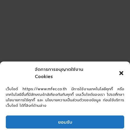
จัดการการอนุญาตใช้งาน
Cookies
เว็บไซต์ https://www.mfec.co.th มีการใช้งานเทคโนโลยีคุกกี้ หรือ
เทคโนโลยีอื่นที่มีลักษณะใกล้เคียงกันกับคุกกี้ บนเว็บไซต์ของเรา โปรดศึกษา
นโยบายการใช้คุกกี้ และ นโยบายความเป็นส่วนตัวของข้อมูล ก่อนใช้บริการ
เว็บไซต์ ได้ที่ลิงก์ด้านล่าง
ยอมรับ