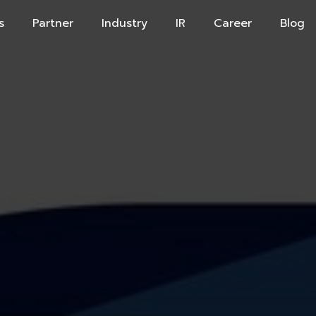
s
Partner
Industry
IR
Career
Blog