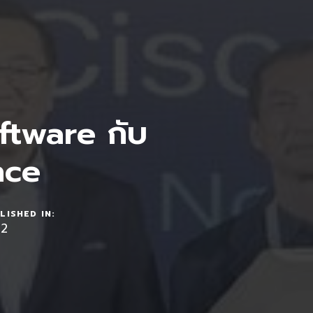
ftware กับ
nce
LISHED IN:
22