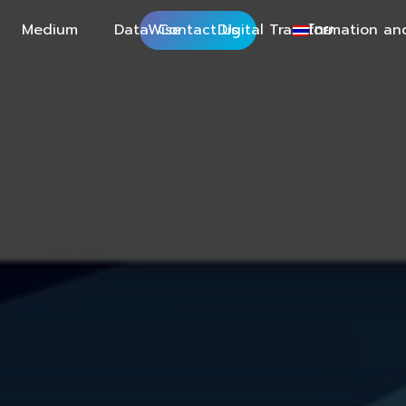
Medium
DataWise
Contact Us
Digital Transformation an
ไทย