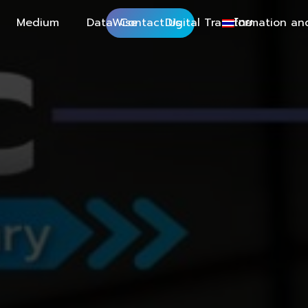
Medium
DataWise
Contact Us
Digital Transformation an
ไทย