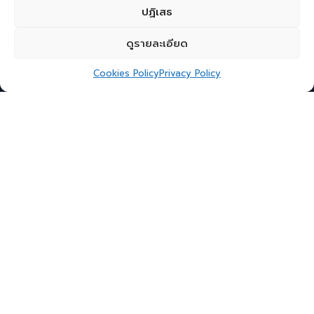
ปฏิเสธ
ดูรายละเอียด
Cookies Policy
Privacy Policy
When discussing climate change from a
business perspective, we can’t avoid asking
the question: “Is it time to invest in addressing
climate change?” “Is our business part of the
group that should act now?” “If so, how much
budget should we allocate and what should
we invest in?” “When should we invest in
digital tools to help with this?”