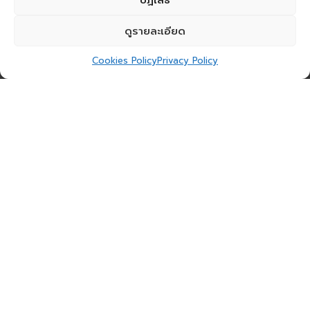
ดูรายละเอียด
Cookies Policy
Privacy Policy
In an era where artificial intelligence has
become a core driver of innovation and
operations across various industries, at the
event
AI Revolution: Uplifting Our Future
under the theme
“AI Is Your Assistant, Not
Your Master: Moving Forward Confidently,”
our
organization is not only committed to
delivering AI solutions to our clients, but also