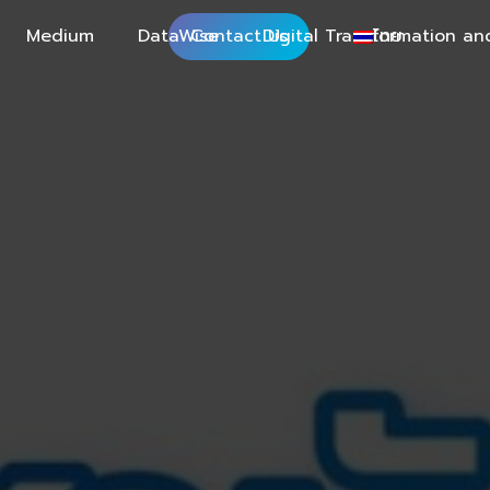
Medium
DataWise
Contact Us
Digital Transformation an
ไทย