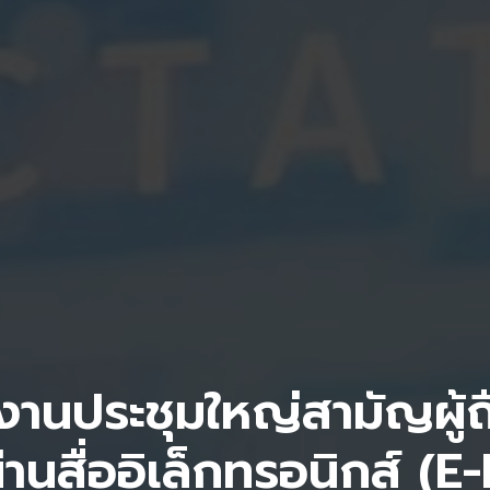
นประชุมใหญ่สามัญผู้ถือห
านสื่ออิเล็กทรอนิกส์ (