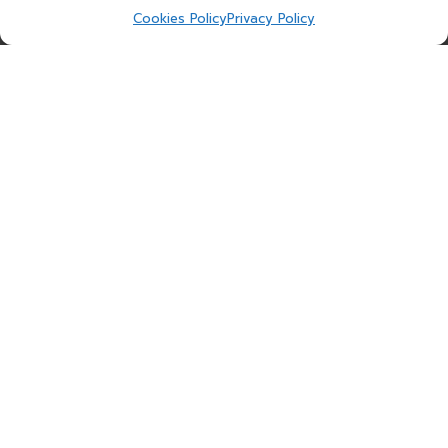
Cookies Policy
Privacy Policy
Protect Everything,
Everywhere
with AI-
Powered SASE