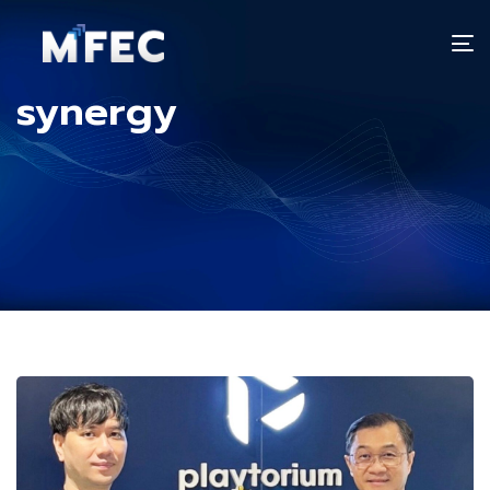
T
n
synergy