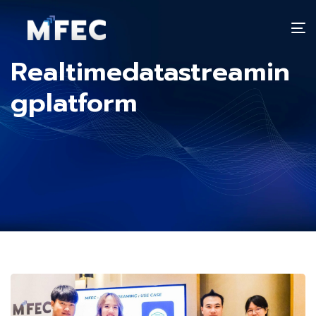
T
n
Realtimedatastreamin
gplatform