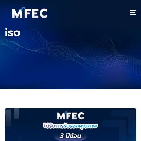
T
n
iso