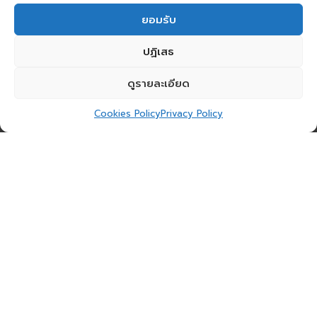
ยอมรับ
ปฏิเสธ
ดูรายละเอียด
Cookies Policy
Privacy Policy
MFEC, led by
Mr.
Weerabutr
Rattanapop
,
Digital Sustainability Director, along with the
team, was invited by the UN Global Compact
Network Thailand (UNGCNT) to join a panel
discussion on the topic “Technology for Good
– Scaling Sustainability with Technology” to