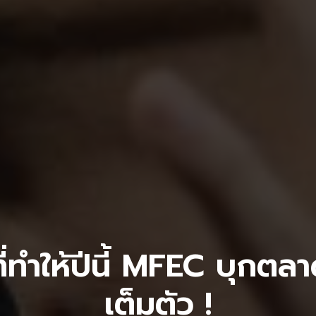
ี่ทำให้ปีนี้ MFEC บุกตล
เต็มตัว !