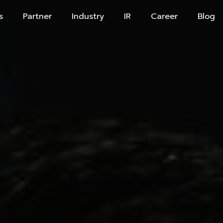
s
Partner
Industry
IR
Career
Blog