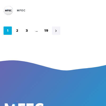
MFEC
1
2
3
…
19