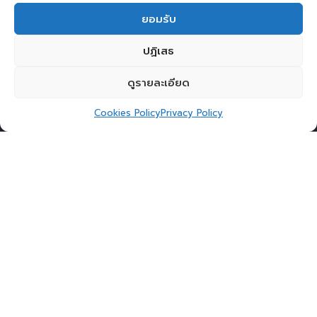
ยอมรับ
ปฏิเสธ
ดูรายละเอียด
Cookies Policy
Privacy Policy
คุณศิริวัฒน์ วงศ์จารุกร ประธานกรรมการบริหาร
บริษัท เอ็ม เอฟ อี ซี จำกัด (มหาชน) เข้าร่วมบรรยาย
พิเศษในหลักสูตร Digital Transformation For
CEO#3 ถึงการปรับองค์กรเข้าสู่ Digital
Transformation ในหัวข้อ “How ?”