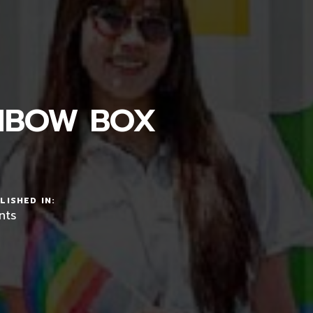
INBOW BOX
LISHED IN:
nts