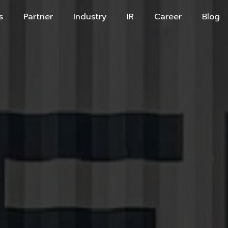
s
Partner
Industry
IR
Career
Blog