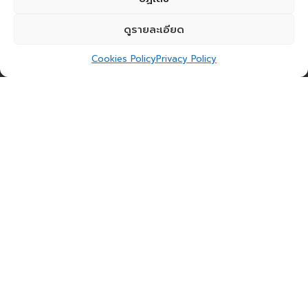
ดูรายละเอียด
Cookies Policy
Privacy Policy
วันนี้คุณเปลี่ยนแปลงแล้วหรือยัง?
ยังจำกันได้ไหมเมื่อต้นปี 2021 >>
https://bit.ly/3CS6KqG
MFEC ให้สัญญาจะยืนหยัดต่อความท้าทาย ไม่ว่าจะอยู่
ท่ามกลางสภาวะวิกฤตใด ด้วยศักยภาพที่เพิ่มขึ้นของทุก
คนในองค์กร เพื่อเป็นส่วนหนึ่งของการสร้างสรรค์
นวัตกรรมและเทคโนโลยี พร้อมที่จะขับเคลื่อนชีวิต