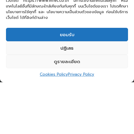
เว็บไซต์ https://www.mfec.co.th มีการใช้งานเทคโนโลยีคุกกี้ หรือ
เทคโนโลยีอื่นที่มีลักษณะใกล้เคียงกันกับคุกกี้ บนเว็บไซต์ของเรา โปรดศึกษา
นโยบายการใช้คุกกี้ และ นโยบายความเป็นส่วนตัวของข้อมูล ก่อนใช้บริการ
เว็บไซต์ ได้ที่ลิงก์ด้านล่าง
ยอมรับ
ปฏิเสธ
ดูรายละเอียด
Cookies Policy
Privacy Policy
ปกติแล้วหากต้องการอัปเกรด Network จะอัปเกรดเป็น
2.5GbE (ราคาถูกกว่า) กับ 10GbE (ราคาแพง) แต่
เพราะตัวอุปกรณ์อื่นๆที่ต้องอัปเกรดไปด้วยกันอย่าง