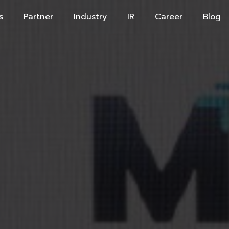
s
Partner
Industry
IR
Career
Blog