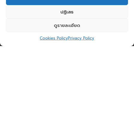
ปฏิเสธ
ดูรายละเอียด
Cookies Policy
Privacy Policy
พื้นฐานของ AI ที่นำมาสู่การเปลี่ยนแปลง
AI มีต้นกำเนิดจากแนวคิดโครงข่ายประสาทเทียม
(Artificial Neural Networks) ที่ได้รับแรงบันดาลใจ
จากการทำงานของสมองมนุษย์ตั้งแต่ปี ค.ศ. 1943
จนถึงปัจจุบัน AI ได้พัฒนาอย่างต่อเนื่องจนสามารถ
เลียนแบบกระบวนการคิด เรียนรู้ และตัดสินใจได้ในระดับ
ที่ซับซ้อน ความสามารถเหล่านี้ทำให้ AI สามารถแก้ปัญหา