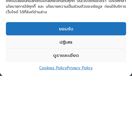
เทคโนโลยีอื่นที่มีลักษณะใกล้เคียงกันกับคุกกี้ บนเว็บไซต์ของเรา โปรดศึกษา
นโยบายการใช้คุกกี้ และ นโยบายความเป็นส่วนตัวของข้อมูล ก่อนใช้บริการ
เว็บไซต์ ได้ที่ลิงก์ด้านล่าง
ยอมรับ
ปฏิเสธ
ดูรายละเอียด
Cookies Policy
Privacy Policy
Cryptocurrency เทรนด์การลงทุนที่มาแรงไม่มีตก ก็
ยังคงเป็นที่สนใจของนักลงทุนทั้งมือเก่า และมือใหม่
อย่างคนใกล้ตัวที่อยู่ด้วยกันมาตั้งนานไม่เห็นเคยสนใจ
ลงทุน พอหันกลับไปอีกทีก็เล่น Crypto กันหมดซะงั้น