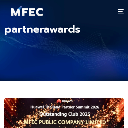
T
n
partnerawards