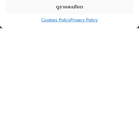
ดูรายละเอียด
Cookies Policy
Privacy Policy
ได้แก่ Best Partner of the Year 2022 “Rising
Star” และ Value-Added Reseller “Gold Partner”
ตอกย้ำความสามารถในการเลือกใช้เทคโนโลยีที่ตอบ
โจทย์กับความต้องการของลูกค้าด้วยการผลิตภัณฑ์และ
บริการที่มีประสิทธิภาพและได้รับการยอมรับระดับสากล
การันตีด้วยฐานะพันธมิตรระดับ Gold Partner