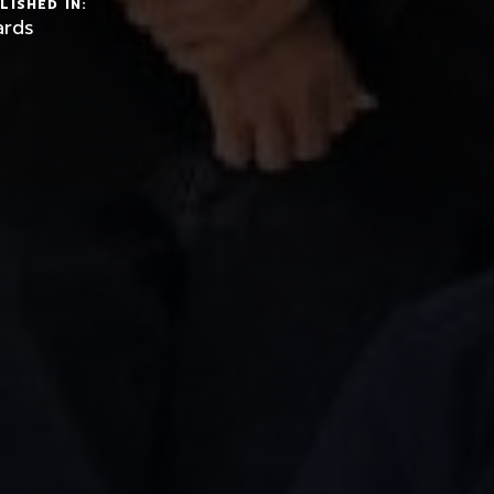
LISHED IN:
rds