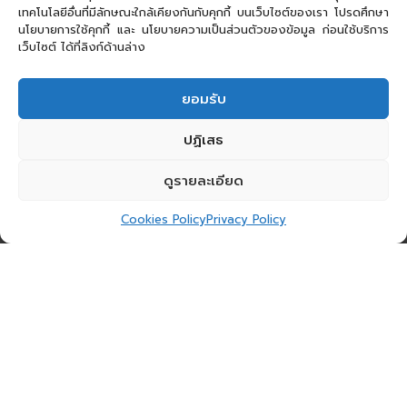
เทคโนโลยีอื่นที่มีลักษณะใกล้เคียงกันกับคุกกี้ บนเว็บไซต์ของเรา โปรดศึกษา
นโยบายการใช้คุกกี้ และ นโยบายความเป็นส่วนตัวของข้อมูล ก่อนใช้บริการ
เว็บไซต์ ได้ที่ลิงก์ด้านล่าง
ยอมรับ
ปฏิเสธ
ดูรายละเอียด
Cookies Policy
Privacy Policy
วันแม่ปีนี้ วันแม่ปีนี้
พนักงาน MFEC ร่วมกันถักทอความ
รักลงในทุกเส้นด้าย สร้างสรรค์กระเป๋าสุดพิเศษ เพื่อ
มอบให้คนพิเศษ ใน Workshop ‘ถักรักให้แม่’
รักแม่
แล้วยังรักษ์โลกอีกด้วยนะ