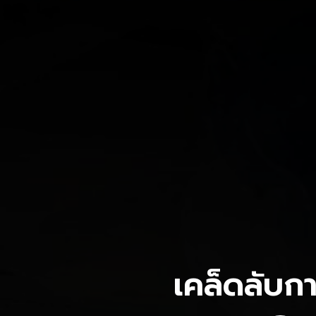
เคล็ดลับก