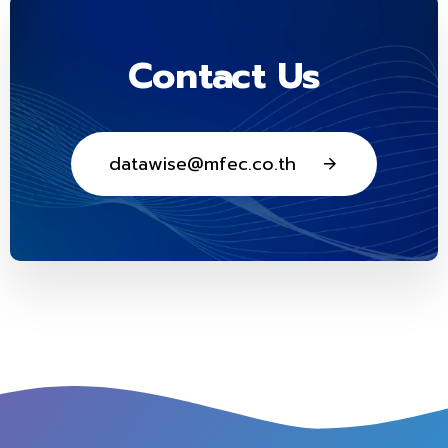
Contact Us
d
a
t
a
w
i
s
e
@
m
f
e
c
.
c
o
.
t
h