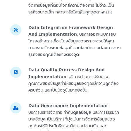
จัดการข้อมูลที่ตอบโจทย์ความต้องการ ไม่ว่าจะเป็น
ธุรกิจขนาดเล็ก กลาง หรือใหญ่ในทุกอุตสาหกรรม
𝗗𝗮𝘁𝗮 𝗜𝗻𝘁𝗲𝗴𝗿𝗮𝘁𝗶𝗼𝗻 𝗙𝗿𝗮𝗺𝗲𝘄𝗼𝗿𝗸 𝗗𝗲𝘀𝗶𝗴𝗻
𝗔𝗻𝗱 𝗜𝗺𝗽𝗹𝗲𝗺𝗲𝗻𝘁𝗮𝘁𝗶𝗼𝗻: บริการออกแบบกรอบ
โครงสร้างการเชื่อมโยงข้อมูลของเรา จะช่วยให้คุณ
สามารถสร้างระบบข้อมูลที่ตอบโจทย์ความต้องการทาง
ธุรกิจของคุณได้อย่างตรงจุด
𝗗𝗮𝘁𝗮 𝗤𝘂𝗮𝗹𝗶𝘁𝘆 𝗣𝗿𝗼𝗰𝗲𝘀𝘀 𝗗𝗲𝘀𝗶𝗴𝗻 𝗔𝗻𝗱
𝗜𝗺𝗽𝗹𝗲𝗺𝗲𝗻𝘁𝗮𝘁𝗶𝗼𝗻: บริการด้านการปรับปรุง
คุณภาพของข้อมูลทำให้ข้อมูลของคุณมีความถูกต้อง
ครบถ้วน และเป็นปัจจุบันมากยิ่งขึ้น
𝗗𝗮𝘁𝗮 𝗚𝗼𝘃𝗲𝗿𝗻𝗮𝗻𝗰𝗲 𝗜𝗺𝗽𝗹𝗲𝗺𝗲𝗻𝘁𝗮𝘁𝗶𝗼𝗻:
บริการบริหารจัดการ กำกับดูแลข้อมูล และการธรรมาภิ
บาลข้อมูล เป็นบริการที่มุ่งเน้นการจัดการข้อมูลของ
องค์กรให้มีประสิทธิภาพ มีความปลอดภัย และ