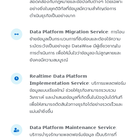
สอดคล้องกับกฎหมายและข้อบังคับต่างๆ โดยเฉพาะ
อย่างยิ่งในยุคดิจิทัลที่ข้อมูลมีความสำคัญต่อการ
ดำเนินธุรกิจเป็นอย่างมาก
𝗗𝗮𝘁𝗮 𝗣𝗹𝗮𝘁𝗳𝗼𝗿𝗺 𝗠𝗶𝗴𝗿𝗮𝘁𝗶𝗼𝗻 𝗦𝗲𝗿𝘃𝗶𝗰𝗲: การโอน
ย้ายข้อมูลเป็นกระบวนการที่ซับซ้อนและต้องใช้ความ
ระมัดระวังเป็นอย่างสูง DataWise มีผู้เชี่ยวชาญใน
การดำเนินการ เพื่อให้มั่นใจว่าข้อมูลจะไม่สูญหายและ
ยังคงมีความสมบูรณ์
𝗥𝗲𝗮𝗹𝘁𝗶𝗺𝗲 𝗗𝗮𝘁𝗮 𝗣𝗹𝗮𝘁𝗳𝗼𝗿𝗺
𝗜𝗺𝗽𝗹𝗲𝗺𝗲𝗻𝘁𝗮𝘁𝗶𝗼𝗻 𝗦𝗲𝗿𝘃𝗶𝗰𝗲: บริการแพลตฟอร์ม
ข้อมูลแบบเรียลไทม์ ช่วยให้ธุรกิจสามารถรวบรวม
วิเคราะห์ และนำเสนอข้อมูลที่เกิดขึ้นในปัจจุบันได้ทันที
เพื่อให้สามารถตัดสินใจทางธุรกิจได้อย่างรวดเร็วและ
แม่นยำยิ่งขึ้น
𝗗𝗮𝘁𝗮 𝗣𝗹𝗮𝘁𝗳𝗼𝗿𝗺 𝗠𝗮𝗶𝗻𝘁𝗲𝗻𝗮𝗻𝗰𝗲 𝗦𝗲𝗿𝘃𝗶𝗰𝗲:
บริการบำรุงรักษาแพลตฟอร์มข้อมูล เป็นบริการที่