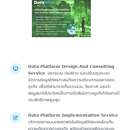
𝗗𝗮𝘁𝗮 𝗣𝗹𝗮𝘁𝗳𝗼𝗿𝗺 𝗗𝗲𝘀𝗶𝗴𝗻 𝗔𝗻𝗱 𝗖𝗼𝗻𝘀𝘂𝗹𝘁𝗶𝗻𝗴
𝗦𝗲𝗿𝘃𝗶𝗰𝗲: ออกแบบ ก่อสร้าง และปรับปรุงระบบ
จัดการข้อมูลให้เหมาะสมกับความต้องการเฉพาะของ
ธุรกิจ เพื่อให้สามารถเก็บรวบรวม วิเคราะห์ และนำ
ข้อมูลมาใช้ประโยชน์ในการตัดสินใจทางธุรกิจได้อย่างมี
ประสิทธิภาพสูงสุด
𝗗𝗮𝘁𝗮 𝗣𝗹𝗮𝘁𝗳𝗼𝗿𝗺 𝗜𝗺𝗽𝗹𝗲𝗺𝗲𝗻𝘁𝗮𝘁𝗶𝗼𝗻 𝗦𝗲𝗿𝘃𝗶𝗰𝗲:
บริการออกแบบแพลตฟอร์มข้อมูลให้สอดคล้องกับ
ความต้องการทางธุรกิจ พร้อมช่วยคุณพัฒนาระบบ