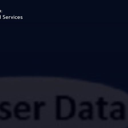
N:
d Services