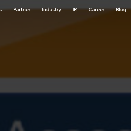
s
Partner
Industry
IR
Career
Blog