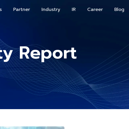
s
Partner
Industry
IR
Career
Blog
ity Report