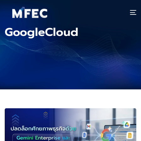
T
n
GoogleCloud