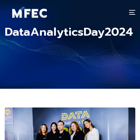
T
n
DataAnalyticsDay2024