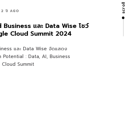
scroll
2 ปี AGO
 Business และ Data Wise โชว์
ogle Cloud Summit 2024
iness และ Data Wise จัดแสดง
 Potential : Data, AI, Business
e Cloud Summit