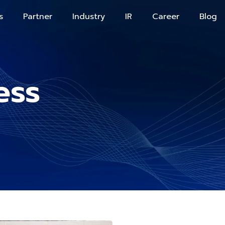
s
Partner
Industry
IR
Career
Blog
ess