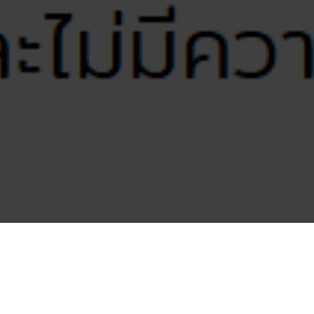
ประกาศบริษัท เอ็ม เอฟ อี ซี จำกัด (มหาชน) ฉ