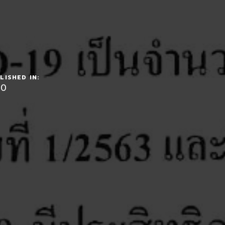
LISHED IN:
20