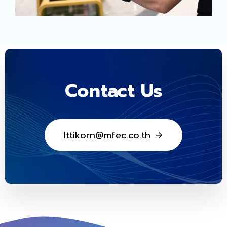
Contact Us
I
t
t
i
k
o
r
n
@
m
f
e
c
.
c
o
.
t
h